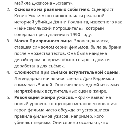
Майкла Джексона «Scream».
Основано на реальных событиях
. Сценарист
Кевин Уильямсон вдохновлялся реальной
историей убийцы Дэнни Роллинга, известного как
«Гейнсвилльский потрошитель», который
совершал преступления в 1990 году.
Маска Призрачного лица
. Зловещая маска,
ставшая символом серии фильмов, была выбрана
после множества тестов. Она была найдена
дизайнером во время обыска старого дома и
доработана для съёмок.
Сложности при съёмке вступительной сцены
.
Легендарная начальная сцена с Дрю Бэрримор
снималась 5 дней. Она считается одной из самых
напряжённых вступительных сцен в жанре.
Революция жанра ужасов
. «Крик» вывел на
новый уровень концепцию метаповествования:
герои фильма часто обсуждают устоявшиеся
правила фильмов ужасов, например, кого
убивают первым. Они словно осознают, что