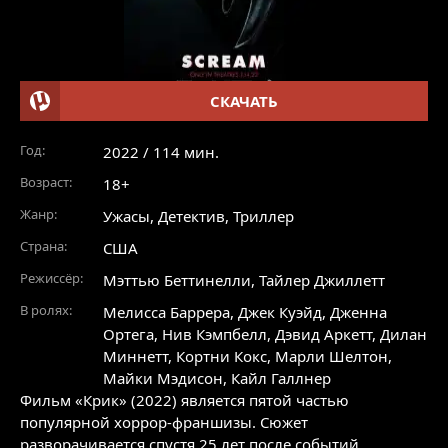
СКАЧАТЬ
Год:
2022 / 114 мин.
Возраст:
18+
Жанр:
Ужасы
,
Детектив
,
Триллер
Страна:
США
Режиссёр:
Мэттью Беттинелли, Тайлер Джиллетт
В ролях:
Мелисса Баррера
,
Джек Куэйд
,
Дженна
Ортега
,
Нив Кэмпбелл
,
Дэвид Аркетт
,
Дилан
Миннетт
,
Кортни Кокс
,
Марли Шелтон
,
Майки Мэдисон
,
Кайл Галлнер
Фильм «Крик» (2022) является пятой частью
популярной хоррор-франшизы. Сюжет
разворачивается спустя 25 лет после событий