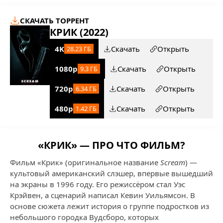
СКАЧАТЬ ТОРРЕНТ
КРИК (2022)
4K
Скачать
Открыть
28.23 ГБ
1080p
Скачать
Открыть
9.3 ГБ
720p
Скачать
Открыть
6.34 ГБ
480p
Скачать
Открыть
1.42 ГБ
«КРИК» — ПРО ЧТО ФИЛЬМ?
Фильм «Крик» (оригинальное название
Scream
) —
культовый американский слэшер, впервые вышедший
на экраны в 1996 году. Его режиссёром стал Уэс
Крэйвен, а сценарий написал Кевин Уильямсон. В
основе сюжета лежит история о группе подростков из
небольшого городка Вудсборо, которых