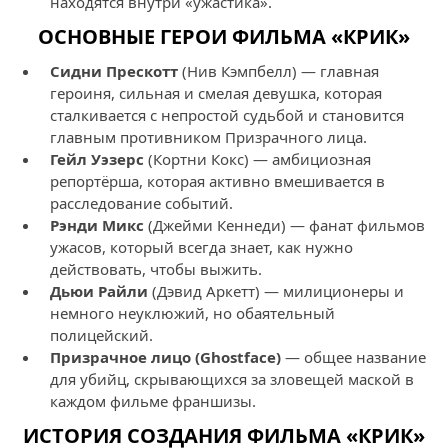
находятся внутри «ужастика».
ОСНОВНЫЕ ГЕРОИ ФИЛЬМА «КРИК»
Сидни Прескотт
(Нив Кэмпбелл) — главная
героиня, сильная и смелая девушка, которая
сталкивается с непростой судьбой и становится
главным противником Призрачного лица.
Гейл Уэзерс
(Кортни Кокс) — амбициозная
репортёрша, которая активно вмешивается в
расследование событий.
Рэнди Микс
(Джейми Кеннеди) — фанат фильмов
ужасов, который всегда знает, как нужно
действовать, чтобы выжить.
Дьюи Райли
(Дэвид Аркетт) — милиционеры и
немного неуклюжий, но обаятельный
полицейский.
Призрачное лицо (Ghostface)
— общее название
для убийц, скрывающихся за зловещей маской в
каждом фильме франшизы.
ИСТОРИЯ СОЗДАНИЯ ФИЛЬМА «КРИК»