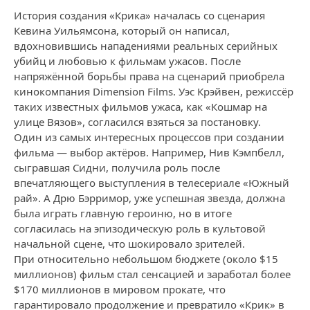
История создания «Крика» началась со сценария
Кевина Уильямсона, который он написал,
вдохновившись нападениями реальных серийных
убийц и любовью к фильмам ужасов. После
напряжённой борьбы права на сценарий приобрела
кинокомпания Dimension Films. Уэс Крэйвен, режиссёр
таких известных фильмов ужаса, как «Кошмар на
улице Вязов», согласился взяться за постановку.
Один из самых интересных процессов при создании
фильма — выбор актёров. Например, Нив Кэмпбелл,
сыгравшая Сидни, получила роль после
впечатляющего выступления в телесериале «Южный
рай». А Дрю Бэрримор, уже успешная звезда, должна
была играть главную героиню, но в итоге
согласилась на эпизодическую роль в культовой
начальной сцене, что шокировало зрителей.
При относительно небольшом бюджете (около $15
миллионов) фильм стал сенсацией и заработал более
$170 миллионов в мировом прокате, что
гарантировало продолжение и превратило «Крик» в