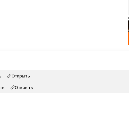
ь
Открыть
ть
Открыть