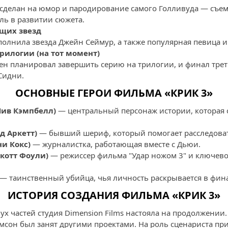
т сделан на юмор и пародирование самого Голливуда — съе
ль в развитии сюжета.
щих звезд
олнила звезда Джейн Сеймур, а также популярная певица и
рилогии (на тот момент)
вен планировал завершить серию на трилогии, и финал тре
Сидни.
ОСНОВНЫЕ ГЕРОИ ФИЛЬМА «КРИК 3»
Нив Кэмпбелл)
— центральный персонаж истории, которая 
д Аркетт)
— бывший шериф, который помогает расследоват
ни Кокс)
— журналистка, работающая вместе с Дьюи.
котт Фоули)
— режиссер фильма "Удар ножом 3" и ключево
— таинственный убийца, чья личность раскрывается в фин
ИСТОРИЯ СОЗДАНИЯ ФИЛЬМА «КРИК 3»
вух частей студия Dimension Films настояла на продолжени
мсон был занят другими проектами. На роль сценариста пр