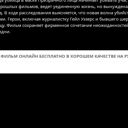
да убийца в маске Призрачного лица начинает убивать учас
прошлых фильмов, ведет уединенную жизнь, но вынуждена с
д. В ходе расследования выясняется, что новая волна убийс
и. Герои, включая журналистку Гейл Уэзерс и бывшего ше
цу. Фильм сохраняет фирменное сочетание неожиданносте
идни.
Ь ФИЛЬМ ОНЛАЙН БЕСПЛАТНО В ХОРОШЕМ КАЧЕСТВЕ НА РУ