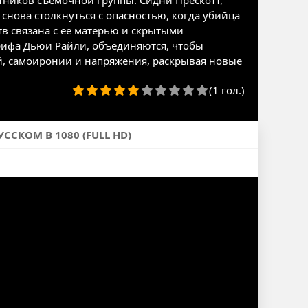
тников съемочной группы. Сидни Прескотт,
нова столкнуться с опасностью, когда убийца
тв связана с ее матерью и скрытыми
рифа Дьюи Райли, объединяются, чтобы
й, самоиронии и напряжения, раскрывая новые
(1 гол.)
ССКОМ В 1080 (FULL HD)