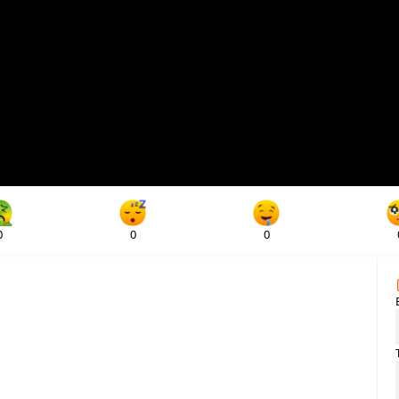
0
0
0