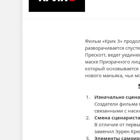
Фильм «Крик 3» продол
разворачивается спустя
Прескотт, ведет уедин
маске Призрачного лиц
который основывается 
нового маньяка, чьи м
Изначально сцен
Создатели фильма 
связанными с наси
Смена сценарист
В отличие от первы
заменил Эррен Крю
Элементы самои