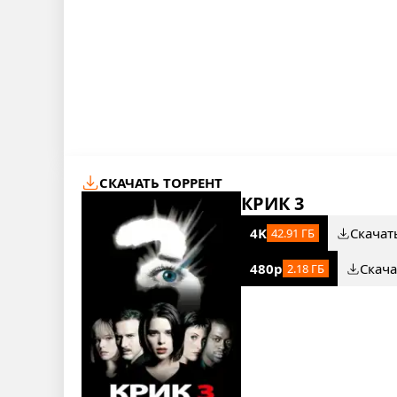
СКАЧАТЬ ТОРРЕНТ
КРИК 3
4K
Скачат
42.91 ГБ
480p
Скача
2.18 ГБ