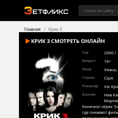
Главная
Крик 3
КРИК 3
СМОТРЕТЬ ОНЛАЙН
Год:
2000 /
Возраст:
16+
Жанр:
Ужасы
Страна:
США
Режиссёр:
Уэс Кр
В ролях:
Нив Кэ
Морти
Конечно! «Крик 3»
где снимают филь