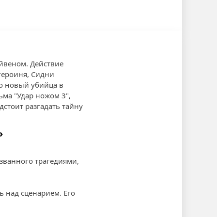
йвеном. Действие
 героиня, Сидни
ко новый убийца в
ьма "Удар ножом 3",
дстоит разгадать тайну
»
званного трагедиями,
ь над сценарием. Его