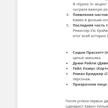
В «Крике 3» акцен
сыграла важную ро
Появление настоя
Камео в фильме исп
Последняя часть т
Режиссер Уэс Крэй
итог всей истории 
Сидни Прескотт (
целью маньяка.
Дьюи Райли (Дэви
Гейл Уэзерс (Корт
Роман Бриджер (С
персонаж.
Призрачное лицо
После успеха первых д
сценарист Кевин Уилья