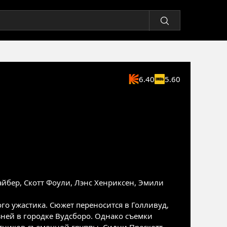
6.40
5.60
айбер
,
Скотт Фоули
,
Лэнс Хенриксен
,
Эмили
ого ужастика. Сюжет переносится в Голливуд,
ней в городке Вудсборо. Однако съемки