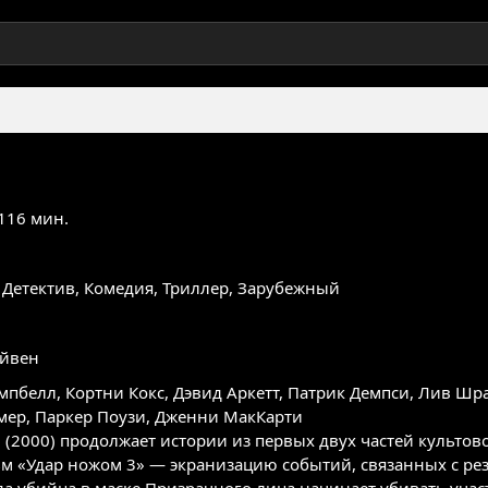
 116 мин.
,
Детектив
,
Комедия
,
Триллер
,
Зарубежный
эйвен
мпбелл
,
Кортни Кокс
,
Дэвид Аркетт
,
Патрик Демпси
,
Лив Шр
мер
,
Паркер Поузи
,
Дженни МакКарти
 (2000) продолжает истории из первых двух частей культов
м «Удар ножом 3» — экранизацию событий, связанных с рез