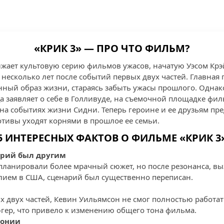
«КРИК 3» — ПРО ЧТО ФИЛЬМ?
жает культовую серию фильмов ужасов, начатую Уэсом Крэ
 несколько лет после событий первых двух частей. Главная
енный образ жизни, стараясь забыть ужасы прошлого. Одна
а заявляет о себе в Голливуде, на съемочной площадке фил
на событиях жизни Сидни. Теперь героине и ее друзьям пре
отивы уходят корнями в прошлое ее семьи.
5 ИНТЕРЕСНЫХ ФАКТОВ О ФИЛЬМЕ «КРИК 3
арий был другим
планировали более мрачный сюжет, но после резонанса, вы
лием в США, сценарий был существенно переписан.
а
х двух частей, Кевин Уильямсон не смог полностью работат
гер, что привело к изменению общего тона фильма.
ронии