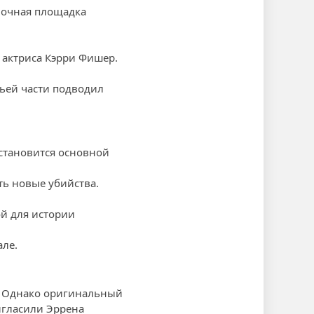
мочная площадка
 актриса Кэрри Фишер.
тьей части подводил
становится основной
ь новые убийства.
й для истории
але.
и. Однако оригинальный
игласили Эррена