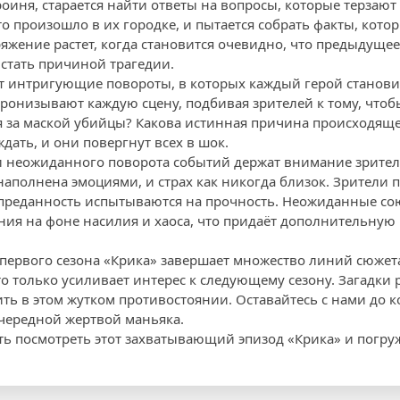
оиня, старается найти ответы на вопросы, которые терзают 
о произошло в их городке, и пытается собрать факты, кото
яжение растет, когда становится очевидно, что предыдуще
 стать причиной трагедии.
т интригующие повороты, в которых каждый герой станови
ронизывают каждую сцену, подбивая зрителей к тому, чтоб
тся за маской убийцы? Какова истинная причина происходящ
ждать, и они повергнут всех в шок.
 неожиданного поворота событий держат внимание зрител
наполнена эмоциями, и страх как никогда близок. Зрители 
 преданность испытываются на прочность. Неожиданные со
ия на фоне насилия и хаоса, что придаёт дополнительную
первого сезона «Крика» завершает множество линий сюжета
 только усиливает интерес к следующему сезону. Загадки р
ь в этом жутком противостоянии. Оставайтесь с нами до ко
очередной жертвой маньяка.
ть посмотреть этот захватывающий эпизод «Крика» и погруж